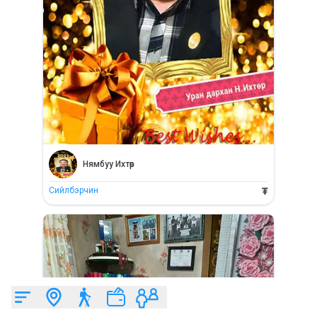
Нямбуу
Ихтөр
Сийлбэрчин
₮