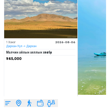
1 Хоног
2026-08-06
Дархан-Уул
-> Дархан
Малчин айлын аяллын хөтөлбөр
₮
45,000
Өдрийн
Дорнод
-> Халх гол
Буйр нуурын завьт